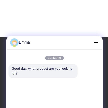
Emma
Adresimiz
10:43 AM
Adres
Good day, what product are you looking 
for?
Oda 1209-1210, Hai Jun Da B Binası, Guizhou Da
Dao Zhong, Ronggui, Shunde, Foshan,
Guangdong, Çin
tele
86-15816904632