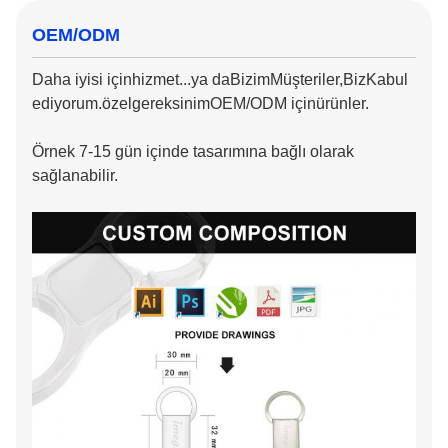
OEM/ODM
Daha iyisi için
hizmet
...ya da
Bizim
Müşteriler
,
Biz
Kabul
ediyorum.
özel
gereksinim
OEM/ODM için
ürünler.
Örnek 7-15 gün içinde tasarımına bağlı olarak
sağlanabilir.