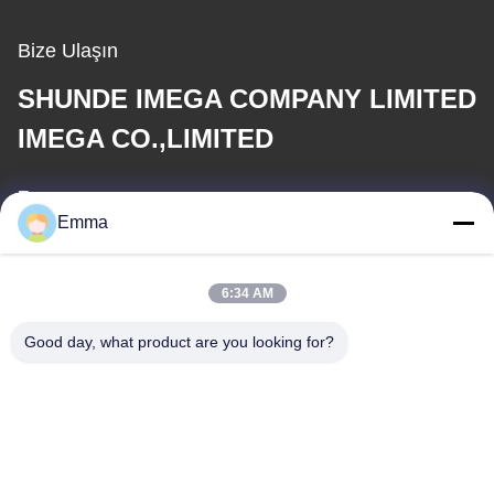
Bize Ulaşın
SHUNDE IMEGA COMPANY LIMITED
IMEGA CO.,LIMITED
E-posta
Emma
sales8@imega.cn
6:34 AM
Adresimiz
Good day, what product are you looking for?
Adres
Oda 1209-1210, Hai Jun Da B Binası, Guizhou Da Dao Zhong,
Ronggui, Shunde, Foshan, Guangdong, Çin
tele