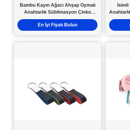
Bambu Kayın Ağacı Ahşap Oymalı
İsimli
Anahtarlık Süblimasyon Çinko
Anahtarlı
Alaşımı Boş Anahtarlık
Süb
En İyi Fiyatı Bulun