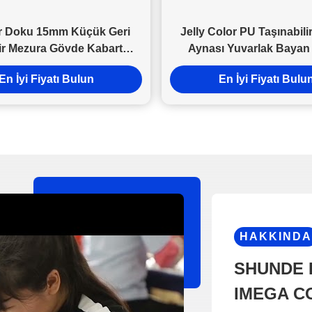
 Doku 15mm Küçük Geri
Jelly Color PU Taşınabili
lir Mezura Gövde Kabartma
Aynası Yuvarlak Bayan
Logosu
Aynaları Katlanabil
En İyi Fiyatı Bulun
En İyi Fiyatı Bulu
HAKKINDA
SHUNDE 
IMEGA CO