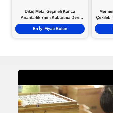
Dikiş Metal Geçmeli Kanca
Mermer
Anahtarlık 7mm Kabartma Deri
Çekilebi
Araba Anahtarlık
En İyi Fiyatı Bulun