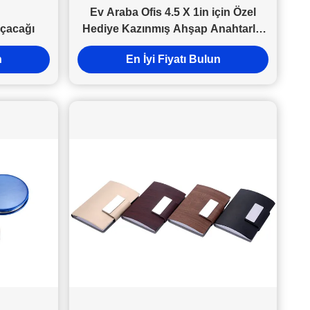
Ev Araba Ofis 4.5 X 1in için Özel
Açacağı
Hediye Kazınmış Ahşap Anahtarlık
Ceviz
n
En İyi Fiyatı Bulun