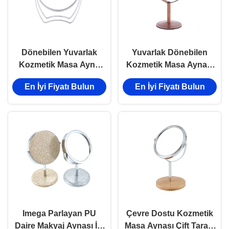
Dönebilen Yuvarlak
Yuvarlak Dönebilen
Kozmetik Masa Ayna
Kozmetik Masa Aynası
360 Derece Gümüş
Çift Taraflı Mini Gül
En İyi Fiyatı Bulun
En İyi Fiyatı Bulun
Ayarlanabilir Açı
Masa Üstü Ayna
Imega Parlayan PU
Çevre Dostu Kozmetik
Daire Makyaj Aynası İki
Masa Aynası Çift Taraflı