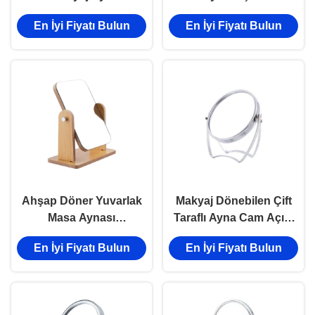
Taraflı Kozmetik Sevimli
Ahşap Masaüstü Ayna
En İyi Fiyatı Bulun
En İyi Fiyatı Bulun
Dönebilen
Bambu
Ahşap Döner Yuvarlak
Makyaj Dönebilen Çift
Masa Aynası
Taraflı Ayna Cam Açısı
Dikdörtgen Çift Taraflı
için Gümüş Yuvarlak
En İyi Fiyatı Bulun
En İyi Fiyatı Bulun
Makyaj Aynası
Ayna