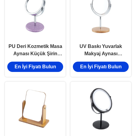
PU Deri Kozmetik Masa
UV Baskı Yuvarlak
Aynası Küçük Şirin
Makyaj Aynası
Kompakt Ayna
Dönebilen İki Taraflı
En İyi Fiyatı Bulun
En İyi Fiyatı Bulun
Kabartma Logosu
Ayna Cam Lazer Gravür