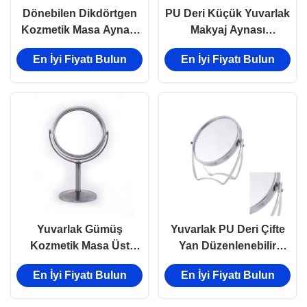
Dönebilen Dikdörtgen
PU Deri Küçük Yuvarlak
Kozmetik Masa Aynası
Makyaj Aynası
Kayın Ahşap Masaüstü
Dönebilen Yuvarlak
En İyi Fiyatı Bulun
En İyi Fiyatı Bulun
Ayna 9 X 24cm
Kozmetik Ayna
Yuvarlak Gümüş
Yuvarlak PU Deri Çifte
Kozmetik Masa Üst
Yan Düzenlenebilir
ayna ayarlanabilir
Kozmetik Masa Ayna
En İyi Fiyatı Bulun
En İyi Fiyatı Bulun
tasarım
Dönüştürülebilir
Fonksiyon