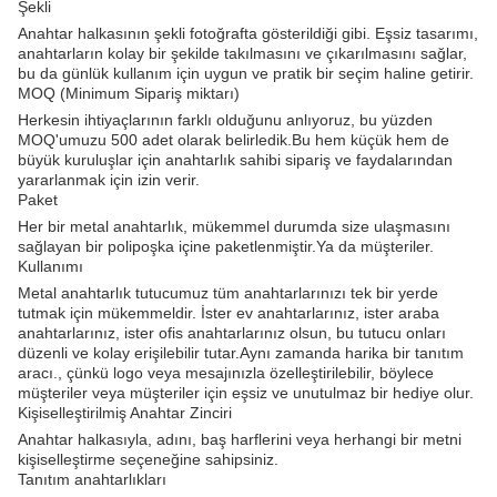
Şekli
Anahtar halkasının şekli fotoğrafta gösterildiği gibi. Eşsiz tasarımı,
anahtarların kolay bir şekilde takılmasını ve çıkarılmasını sağlar,
bu da günlük kullanım için uygun ve pratik bir seçim haline getirir.
MOQ (Minimum Sipariş miktarı)
Herkesin ihtiyaçlarının farklı olduğunu anlıyoruz, bu yüzden
MOQ'umuzu 500 adet olarak belirledik.Bu hem küçük hem de
büyük kuruluşlar için anahtarlık sahibi sipariş ve faydalarından
yararlanmak için izin verir.
Paket
Her bir metal anahtarlık, mükemmel durumda size ulaşmasını
sağlayan bir polipoşka içine paketlenmiştir.Ya da müşteriler.
Kullanımı
Metal anahtarlık tutucumuz tüm anahtarlarınızı tek bir yerde
tutmak için mükemmeldir. İster ev anahtarlarınız, ister araba
anahtarlarınız, ister ofis anahtarlarınız olsun, bu tutucu onları
düzenli ve kolay erişilebilir tutar.Aynı zamanda harika bir tanıtım
aracı., çünkü logo veya mesajınızla özelleştirilebilir, böylece
müşteriler veya müşteriler için eşsiz ve unutulmaz bir hediye olur.
Kişiselleştirilmiş Anahtar Zinciri
Anahtar halkasıyla, adını, baş harflerini veya herhangi bir metni
kişiselleştirme seçeneğine sahipsiniz.
Tanıtım anahtarlıkları