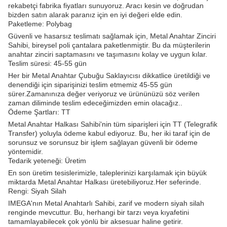
rekabetçi fabrika fiyatları sunuyoruz. Aracı kesin ve doğrudan
bizden satın alarak paranız için en iyi değeri elde edin.
Paketleme: Polybag
Güvenli ve hasarsız teslimatı sağlamak için, Metal Anahtar Zinciri
Sahibi, bireysel poli çantalara paketlenmiştir. Bu da müşterilerin
anahtar zinciri saptamasını ve taşımasını kolay ve uygun kılar.
Teslim süresi: 45-55 gün
Her bir Metal Anahtar Çubuğu Saklayıcısı dikkatlice üretildiği ve
denendiği için siparişinizi teslim etmemiz 45-55 gün
sürer.Zamanınıza değer veriyoruz ve ürününüzü söz verilen
zaman diliminde teslim edeceğimizden emin olacağız..
Ödeme Şartları: TT
Metal Anahtar Halkası Sahibi'nin tüm siparişleri için TT (Telegrafik
Transfer) yoluyla ödeme kabul ediyoruz. Bu, her iki taraf için de
sorunsuz ve sorunsuz bir işlem sağlayan güvenli bir ödeme
yöntemidir.
Tedarik yeteneği: Üretim
En son üretim tesislerimizle, taleplerinizi karşılamak için büyük
miktarda Metal Anahtar Halkası üretebiliyoruz.Her seferinde.
Rengi: Siyah Silah
IMEGA'nın Metal Anahtarlı Sahibi, zarif ve modern siyah silah
renginde mevcuttur. Bu, herhangi bir tarzı veya kıyafetini
tamamlayabilecek çok yönlü bir aksesuar haline getirir.