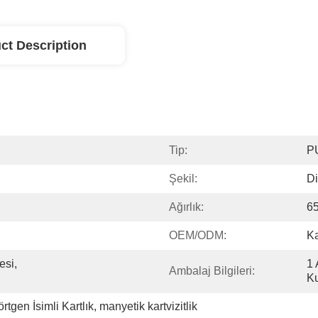
ct Description
Tip:
PU
Şekil:
Di
Ağırlık:
6
OEM/ODM:
Ka
si, 
1 
Ambalaj Bilgileri:
Ku
rtgen İsimli Kartlık
, 
manyetik kartvizitlik