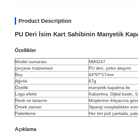
Product Description
PU Deri İsim Kart Sahibinin Manyetik Kapat
Özellikler
Model numarası
NM0247
çerçeve malzemesi
PU deri, çinko alaşımı
Boy
64*97*17mm
Ağırlık
67g
Özellik
manyetik kapatma ile
Logo efekti
Kabartma, Dijital baskı, 
Renk ve tasarım
Müşterinin ihtiyacına gör
Örnek zaman
Siparişi onayladıktan son
Paketleme
Her biri poli çantada; pa
Açıklama