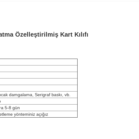
ma Özelleştirilmiş Kart Kılıfı
Sıcak damgalama, Serigraf baskı, vb.
e
ra 5-8 gün
ketleme yönteminiz açığız