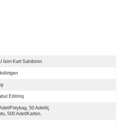
 İsim Kart Sahibinin
kdörtgen
5g
bul Edilmiş
Adet/polybag, 50 Adet/iç 
tu, 500 Adet/karton.