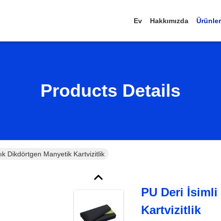
Ev
Hakkımızda
Ürünler
Products Details
lık Dikdörtgen Manyetik Kartvizitlik
PU Deri İsimli
Kartvizitlik