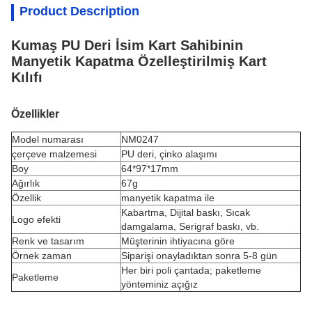
Product Description
Kumaş PU Deri İsim Kart Sahibinin
Manyetik Kapatma Özelleştirilmiş Kart
Kılıfı
Özellikler
Model numarası
NM0247
çerçeve malzemesi
PU deri, çinko alaşımı
Boy
64*97*17mm
Ağırlık
67g
Özellik
manyetik kapatma ile
Kabartma, Dijital baskı, Sıcak
Logo efekti
damgalama, Serigraf baskı, vb.
Renk ve tasarım
Müşterinin ihtiyacına göre
Örnek zaman
Siparişi onayladıktan sonra 5-8 gün
Her biri poli çantada; paketleme
Paketleme
yönteminiz açığız