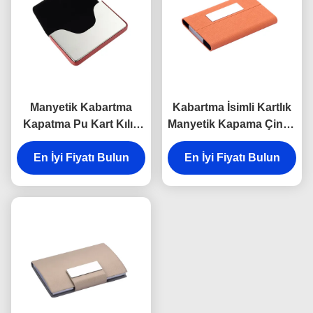
Manyetik Kabartma
Kabartma İsimli Kartlık
Kapatma Pu Kart Kılıfı
Manyetik Kapama Çinko
Alüminyum Kartvizitlik
Alaşımlı Pu Deri Kartlık
En İyi Fiyatı Bulun
Dijital Baskı
En İyi Fiyatı Bulun