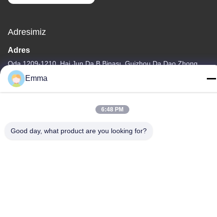
Adresimiz
Adres
Oda 1209-1210, Hai Jun Da B Binası, Guizhou Da Dao Zhong,
Ronggui, Shunde, Foshan, Guangdong, Çin
Emma
tele
86-15816904632
6:48 PM
Good day, what product are you looking for?
Gizlilik Politikası
|
Site Haritası
Çin İyi Kalite Metal Anahtarlık Tutacağı Tedarikçi. Telif hakkı ©
-2026 SHUNDE IMEGA COMPANY LIMITED IMEGA
CO.,LIMITED . Tüm Hakları Saklıdır.